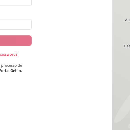
Aut
Cas
 password?
 processo de
Portal Get In
.